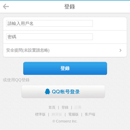
登錄
安全提問(未設置請忽略)
登錄
或使用QQ登錄
首頁
|
登錄
|
註冊
標準版
|
觸屏版
|
電腦版
|
客戶端
© Comsenz Inc.