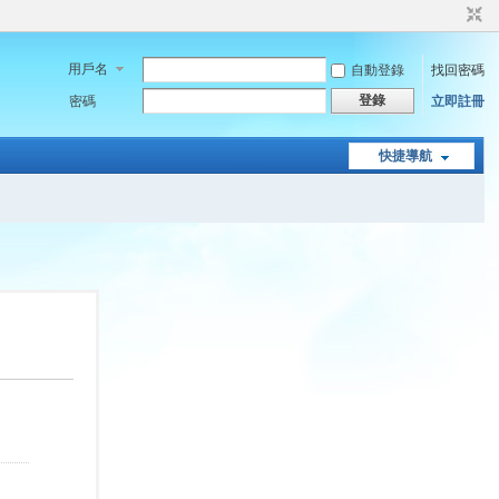
用戶名
自動登錄
找回密碼
登錄
密碼
立即註冊
快捷導航