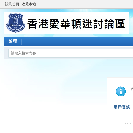
設為首頁
收藏本站
論壇
用戶登錄