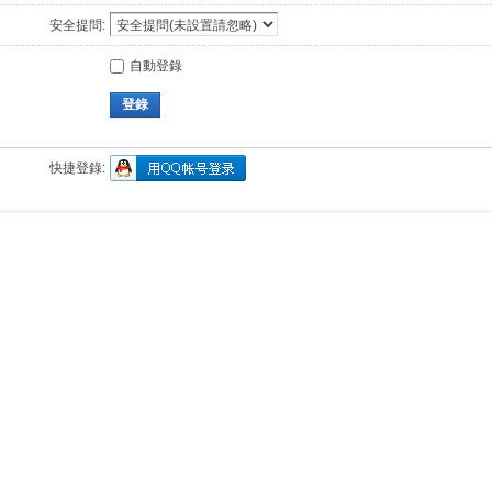
安全提問:
自動登錄
登錄
快捷登錄: