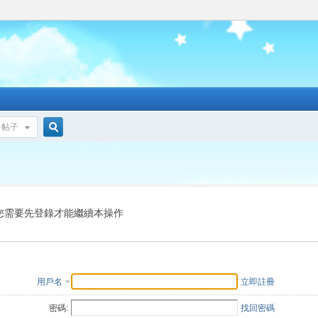
帖子
搜
索
您需要先登錄才能繼續本操作
用戶名
立即註冊
密碼:
找回密碼