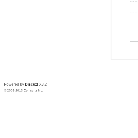
Powered by
Discuz!
X3.2
© 2001-2013
Comsenz Inc.