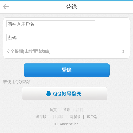
登錄
安全提問(未設置請忽略)
登錄
或使用QQ登錄
首頁
|
登錄
|
註冊
標準版
|
觸屏版
|
電腦版
|
客戶端
© Comsenz Inc.