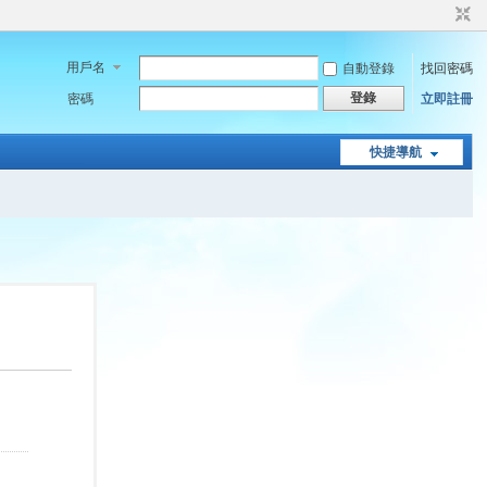
用戶名
自動登錄
找回密碼
登錄
密碼
立即註冊
快捷導航