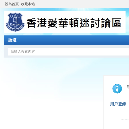
設為首頁
收藏本站
論壇
用戶登錄