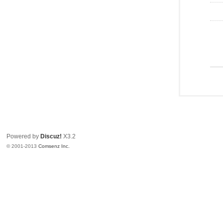
Powered by
Discuz!
X3.2
© 2001-2013
Comsenz Inc.