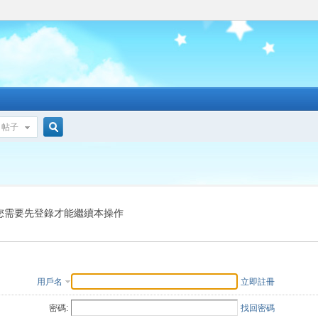
帖子
搜
索
您需要先登錄才能繼續本操作
用戶名
立即註冊
密碼:
找回密碼