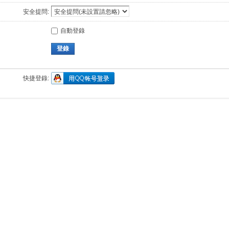
安全提問:
自動登錄
登錄
快捷登錄: