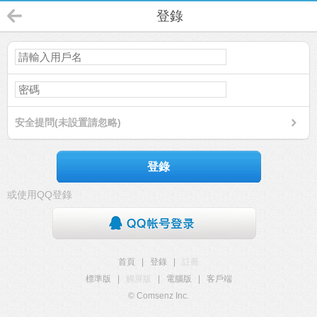
登錄
安全提問(未設置請忽略)
登錄
或使用QQ登錄
首頁
|
登錄
|
註冊
標準版
|
觸屏版
|
電腦版
|
客戶端
© Comsenz Inc.