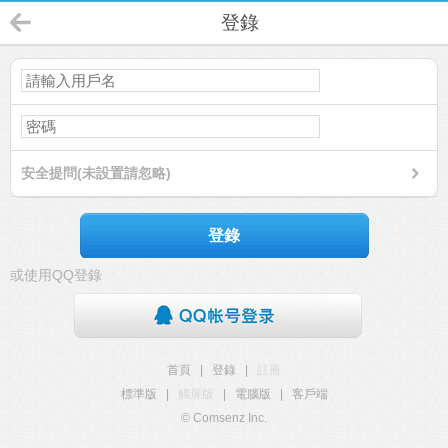
登錄
安全提問(未設置請忽略)
登錄
或使用QQ登錄
首頁
|
登錄
|
註冊
標準版
|
觸屏版
|
電腦版
|
客戶端
© Comsenz Inc.