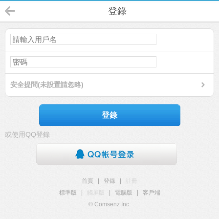
登錄
安全提問(未設置請忽略)
登錄
或使用QQ登錄
首頁
|
登錄
|
註冊
標準版
|
觸屏版
|
電腦版
|
客戶端
© Comsenz Inc.