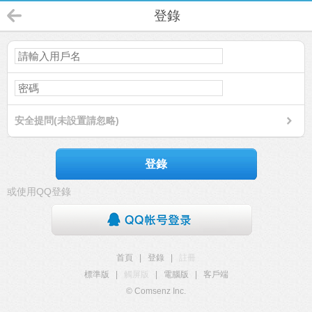
登錄
安全提問(未設置請忽略)
登錄
或使用QQ登錄
首頁
|
登錄
|
註冊
標準版
|
觸屏版
|
電腦版
|
客戶端
© Comsenz Inc.