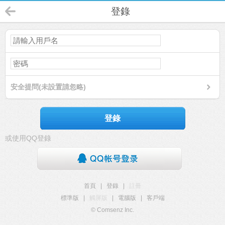
登錄
安全提問(未設置請忽略)
登錄
或使用QQ登錄
首頁
|
登錄
|
註冊
標準版
|
觸屏版
|
電腦版
|
客戶端
© Comsenz Inc.