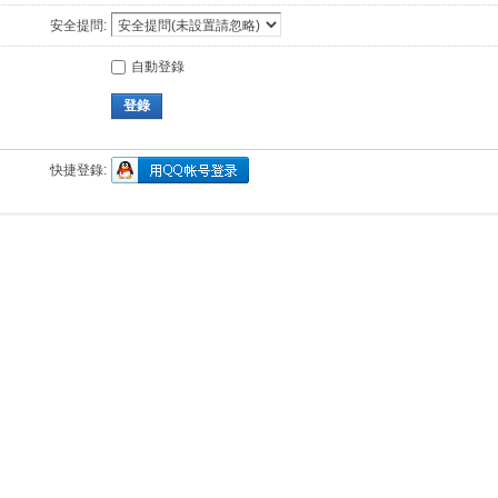
安全提問:
自動登錄
登錄
快捷登錄: