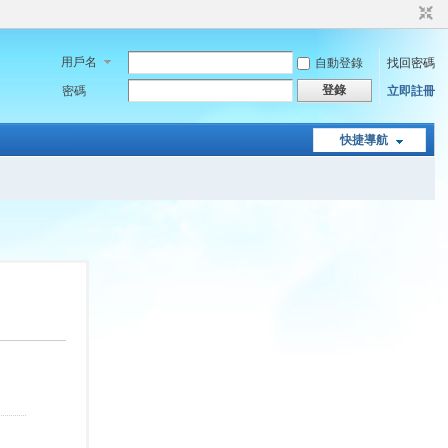
用戶名
自動登錄
找回密碼
登錄
密碼
立即註冊
快捷導航