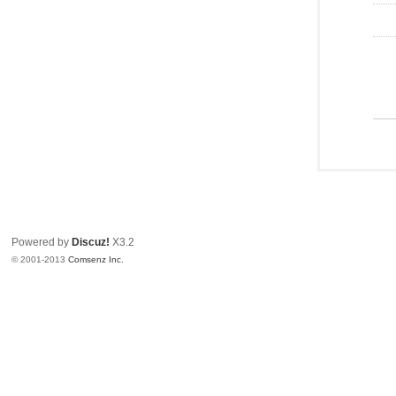
Powered by
Discuz!
X3.2
© 2001-2013
Comsenz Inc.