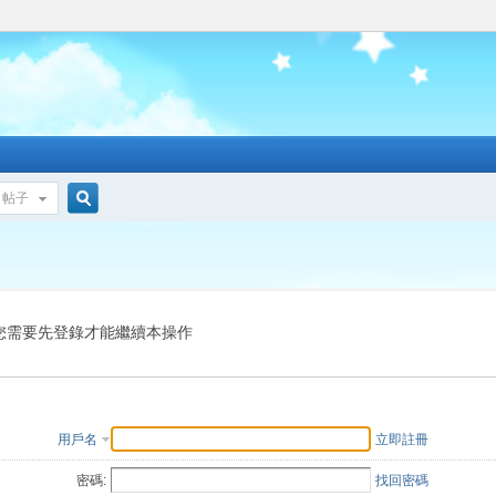
帖子
搜
索
您需要先登錄才能繼續本操作
用戶名
立即註冊
密碼:
找回密碼