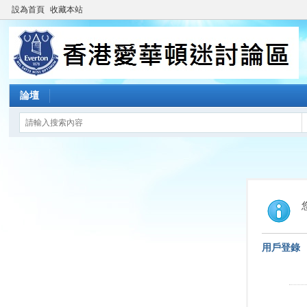
設為首頁
收藏本站
論壇
用戶登錄