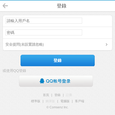
登錄
安全提問(未設置請忽略)
登錄
或使用QQ登錄
首頁
|
登錄
|
註冊
標準版
|
觸屏版
|
電腦版
|
客戶端
© Comsenz Inc.