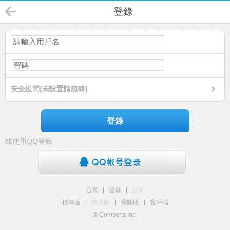
登錄
安全提問(未設置請忽略)
登錄
或使用QQ登錄
首頁
|
登錄
|
註冊
標準版
|
觸屏版
|
電腦版
|
客戶端
© Comsenz Inc.