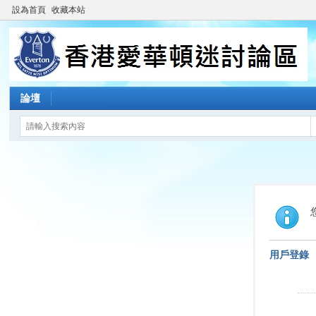
設為首頁
收藏本站
論壇
用戶登錄