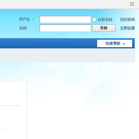
用戶名
自動登錄
找回密碼
登錄
密碼
立即註冊
快捷導航