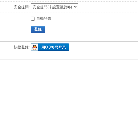
安全提問:
自動登錄
登錄
快捷登錄: