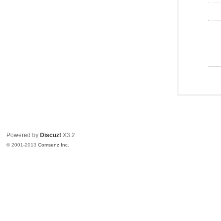
Powered by
Discuz!
X3.2
© 2001-2013
Comsenz Inc.