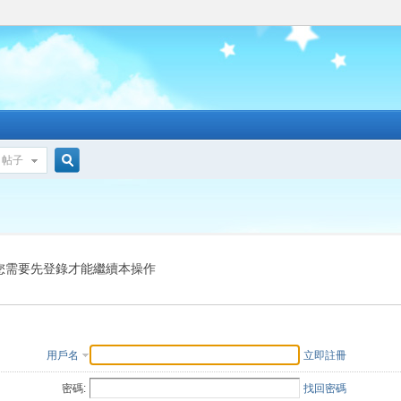
帖子
搜
索
您需要先登錄才能繼續本操作
用戶名
立即註冊
密碼:
找回密碼