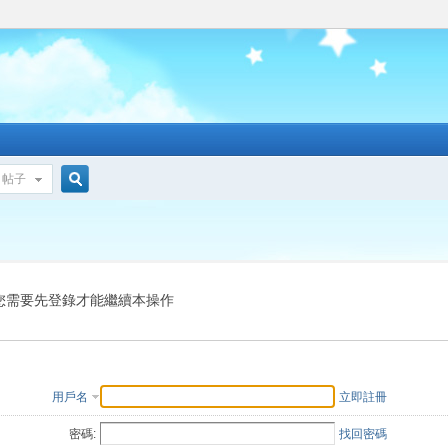
帖子
搜
索
您需要先登錄才能繼續本操作
用戶名
立即註冊
密碼:
找回密碼