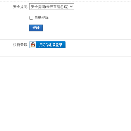
安全提問:
自動登錄
登錄
快捷登錄: