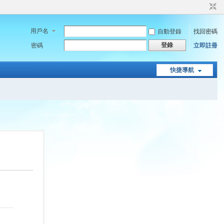
用戶名
自動登錄
找回密碼
登錄
密碼
立即註冊
快捷導航