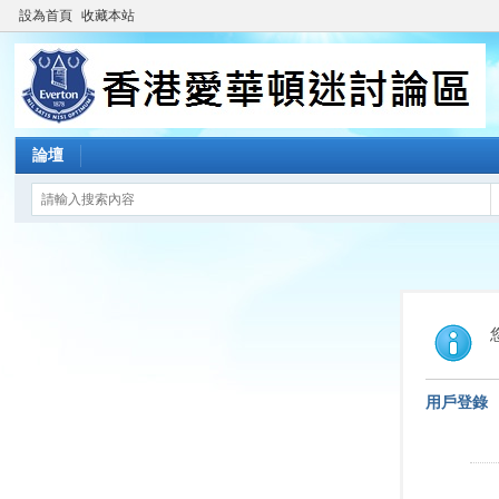
設為首頁
收藏本站
論壇
用戶登錄