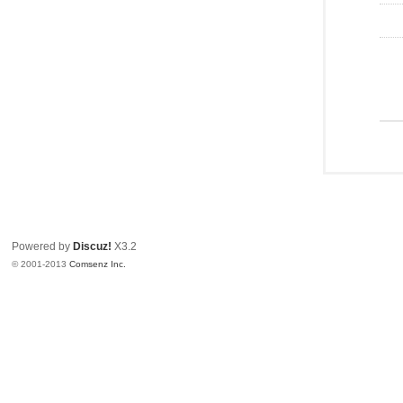
Powered by
Discuz!
X3.2
© 2001-2013
Comsenz Inc.