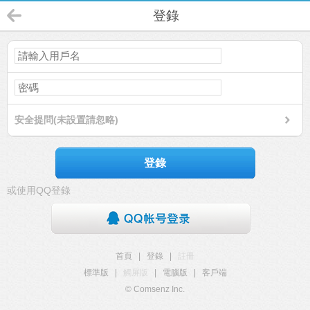
登錄
安全提問(未設置請忽略)
登錄
或使用QQ登錄
首頁
|
登錄
|
註冊
標準版
|
觸屏版
|
電腦版
|
客戶端
© Comsenz Inc.