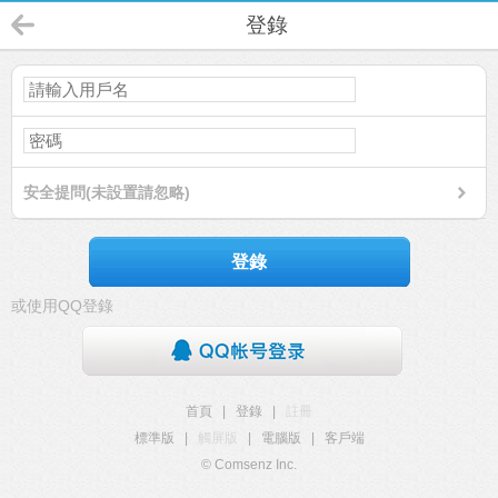
登錄
安全提問(未設置請忽略)
登錄
或使用QQ登錄
首頁
|
登錄
|
註冊
標準版
|
觸屏版
|
電腦版
|
客戶端
© Comsenz Inc.