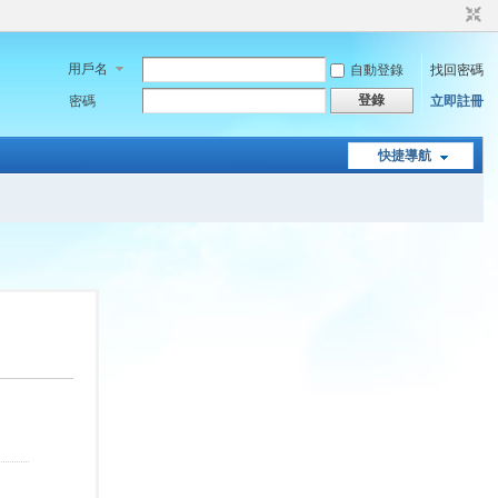
用戶名
自動登錄
找回密碼
登錄
密碼
立即註冊
快捷導航