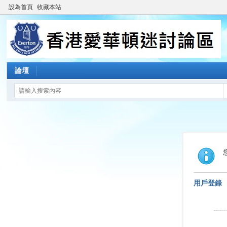
設為首頁
收藏本站
論壇
用戶登錄