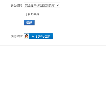
安全提問:
自動登錄
登錄
快捷登錄: