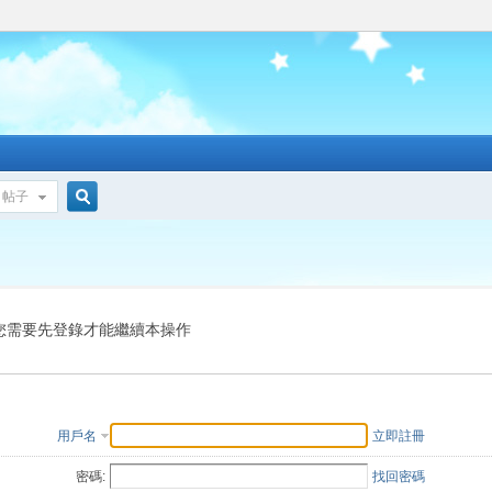
帖子
搜
索
您需要先登錄才能繼續本操作
用戶名
立即註冊
密碼:
找回密碼