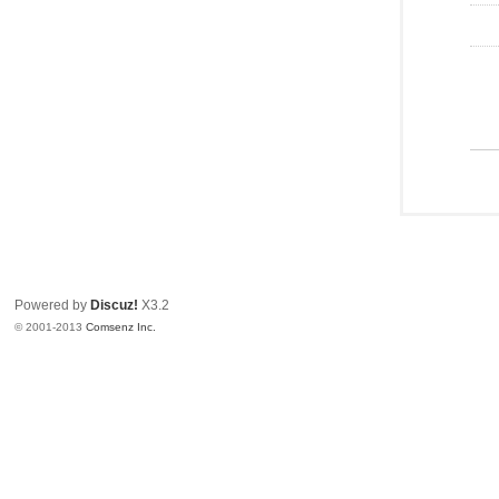
Powered by
Discuz!
X3.2
© 2001-2013
Comsenz Inc.