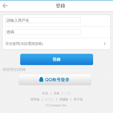
登錄
安全提問(未設置請忽略)
登錄
或使用QQ登錄
首頁
|
登錄
|
註冊
標準版
|
觸屏版
|
電腦版
|
客戶端
© Comsenz Inc.