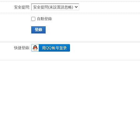
安全提問:
自動登錄
登錄
快捷登錄: