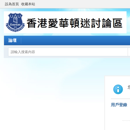
設為首頁
收藏本站
論壇
用戶登錄