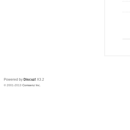
Powered by
Discuz!
X3.2
© 2001-2013
Comsenz Inc.