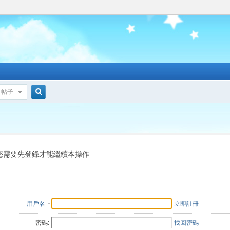
帖子
搜
索
您需要先登錄才能繼續本操作
用戶名
立即註冊
密碼:
找回密碼