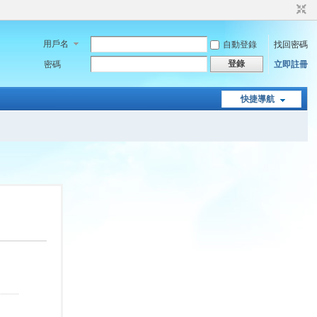
用戶名
自動登錄
找回密碼
登錄
密碼
立即註冊
快捷導航