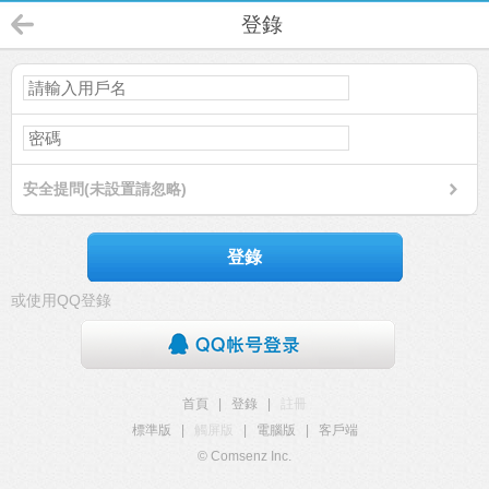
登錄
安全提問(未設置請忽略)
登錄
或使用QQ登錄
首頁
|
登錄
|
註冊
標準版
|
觸屏版
|
電腦版
|
客戶端
© Comsenz Inc.