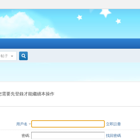
帖子
搜
索
您需要先登錄才能繼續本操作
用戶名
立即註冊
密碼:
找回密碼