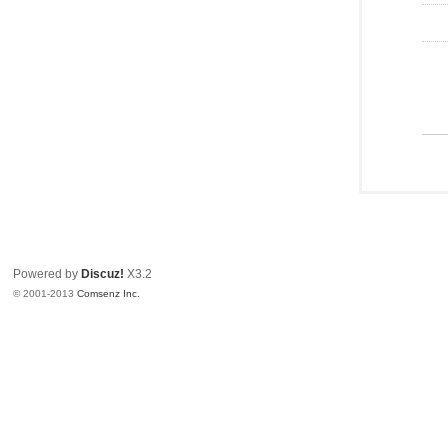
Powered by
Discuz!
X3.2
© 2001-2013
Comsenz Inc.