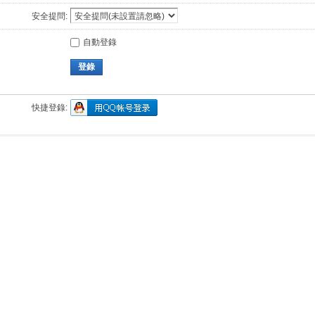
安全提問:
自動登錄
登錄
快捷登錄: