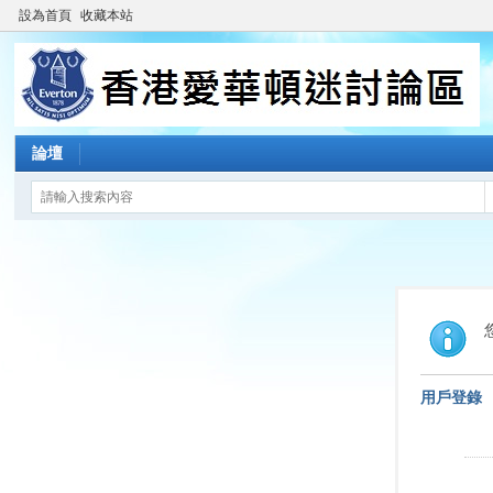
設為首頁
收藏本站
論壇
用戶登錄