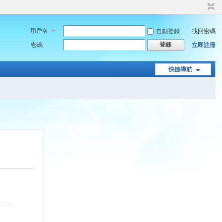
用戶名
自動登錄
找回密碼
登錄
密碼
立即註冊
快捷導航