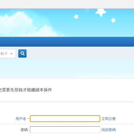
帖子
搜
索
您需要先登錄才能繼續本操作
用戶名
立即註冊
密碼:
找回密碼