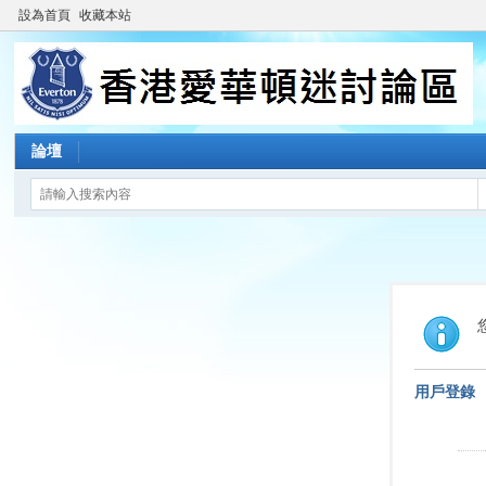
設為首頁
收藏本站
論壇
用戶登錄