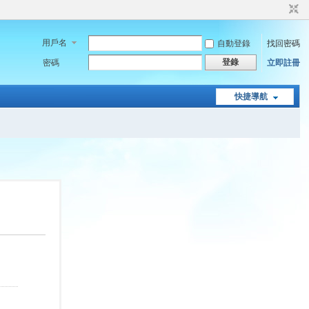
用戶名
自動登錄
找回密碼
登錄
密碼
立即註冊
快捷導航