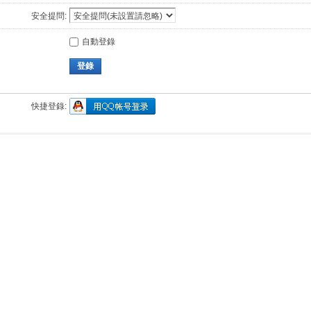
安全提問:
自動登錄
登錄
快捷登錄: