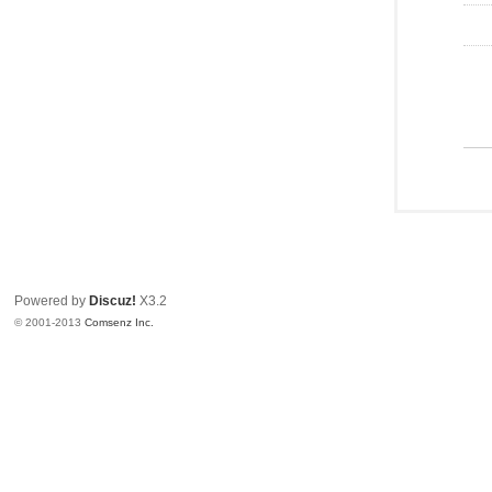
Powered by
Discuz!
X3.2
© 2001-2013
Comsenz Inc.