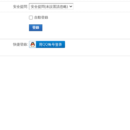
安全提問:
自動登錄
登錄
快捷登錄: