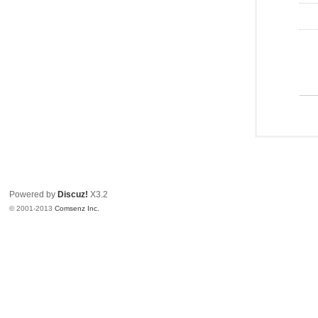
Powered by
Discuz!
X3.2
© 2001-2013
Comsenz Inc.