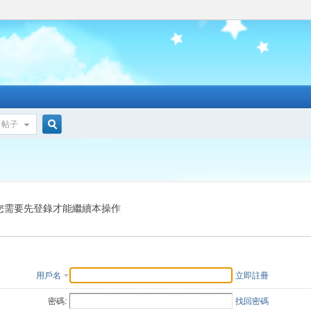
帖子
搜
索
您需要先登錄才能繼續本操作
用戶名
立即註冊
密碼:
找回密碼