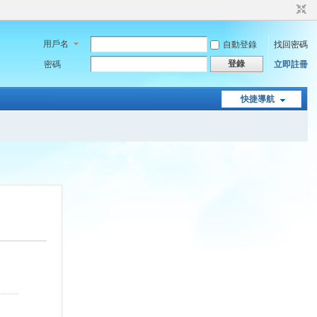
用戶名
自動登錄
找回密碼
登錄
密碼
立即註冊
快捷導航