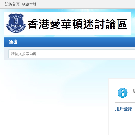
設為首頁
收藏本站
論壇
用戶登錄