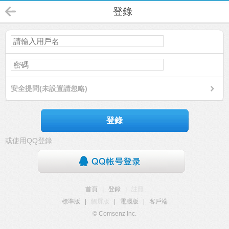
登錄
安全提問(未設置請忽略)
登錄
或使用QQ登錄
首頁
|
登錄
|
註冊
標準版
|
觸屏版
|
電腦版
|
客戶端
© Comsenz Inc.