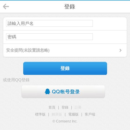
登錄
安全提問(未設置請忽略)
登錄
或使用QQ登錄
首頁
|
登錄
|
註冊
標準版
|
觸屏版
|
電腦版
|
客戶端
© Comsenz Inc.