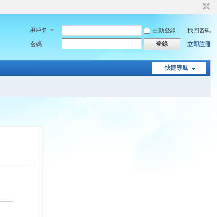
用戶名
自動登錄
找回密碼
登錄
密碼
立即註冊
快捷導航