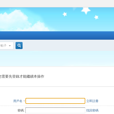
帖子
搜
索
您需要先登錄才能繼續本操作
用戶名
立即註冊
密碼:
找回密碼