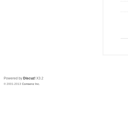
Powered by
Discuz!
X3.2
© 2001-2013
Comsenz Inc.