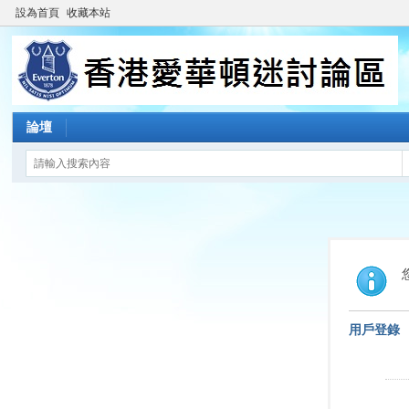
設為首頁
收藏本站
論壇
用戶登錄