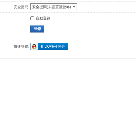
安全提問:
自動登錄
登錄
快捷登錄: