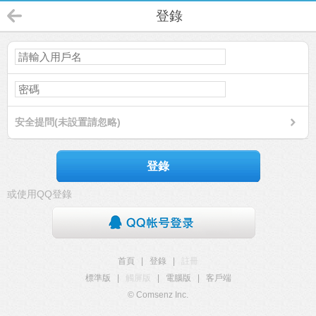
登錄
安全提問(未設置請忽略)
登錄
或使用QQ登錄
首頁
|
登錄
|
註冊
標準版
|
觸屏版
|
電腦版
|
客戶端
© Comsenz Inc.