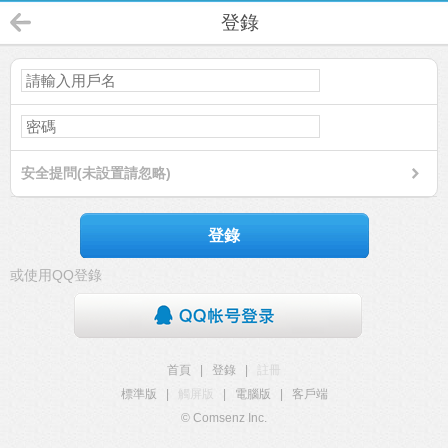
登錄
安全提問(未設置請忽略)
登錄
或使用QQ登錄
首頁
|
登錄
|
註冊
標準版
|
觸屏版
|
電腦版
|
客戶端
© Comsenz Inc.