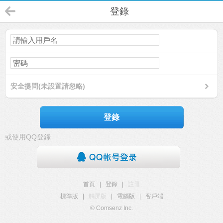
登錄
安全提問(未設置請忽略)
登錄
或使用QQ登錄
首頁
|
登錄
|
註冊
標準版
|
觸屏版
|
電腦版
|
客戶端
© Comsenz Inc.