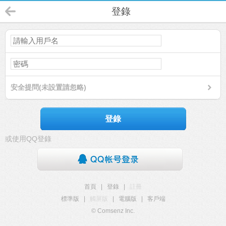
登錄
安全提問(未設置請忽略)
登錄
或使用QQ登錄
首頁
|
登錄
|
註冊
標準版
|
觸屏版
|
電腦版
|
客戶端
© Comsenz Inc.