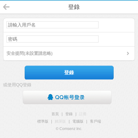
登錄
安全提問(未設置請忽略)
登錄
或使用QQ登錄
首頁
|
登錄
|
註冊
標準版
|
觸屏版
|
電腦版
|
客戶端
© Comsenz Inc.