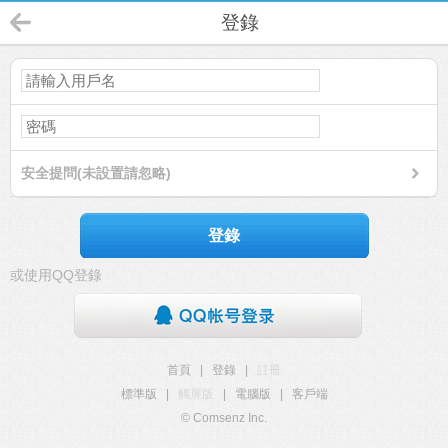
登錄
安全提問(未設置請忽略)
登錄
或使用QQ登錄
首頁
|
登錄
|
註冊
標準版
|
觸屏版
|
電腦版
|
客戶端
© Comsenz Inc.