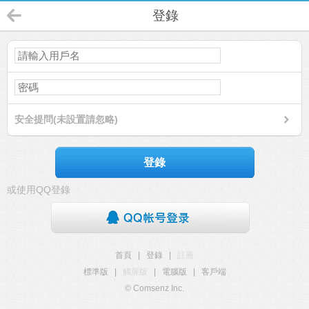
登錄
安全提問(未設置請忽略)
登錄
或使用QQ登錄
首頁
|
登錄
|
註冊
標準版
|
觸屏版
|
電腦版
|
客戶端
© Comsenz Inc.