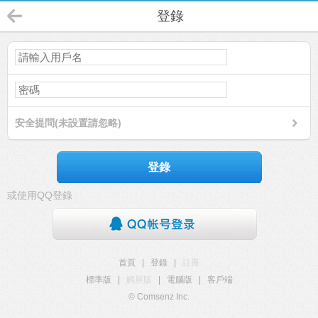
登錄
安全提問(未設置請忽略)
登錄
或使用QQ登錄
首頁
|
登錄
|
註冊
標準版
|
觸屏版
|
電腦版
|
客戶端
© Comsenz Inc.