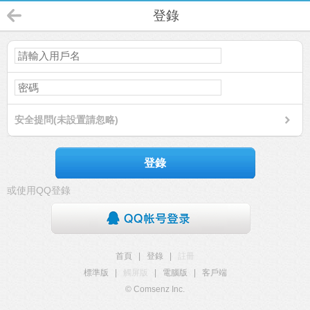
登錄
安全提問(未設置請忽略)
登錄
或使用QQ登錄
首頁
|
登錄
|
註冊
標準版
|
觸屏版
|
電腦版
|
客戶端
© Comsenz Inc.