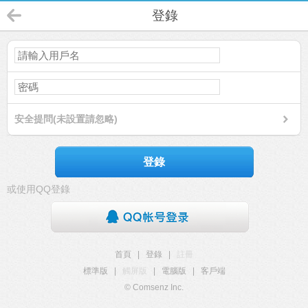
登錄
安全提問(未設置請忽略)
登錄
或使用QQ登錄
首頁
|
登錄
|
註冊
標準版
|
觸屏版
|
電腦版
|
客戶端
© Comsenz Inc.