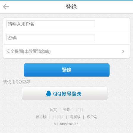
登錄
安全提問(未設置請忽略)
登錄
或使用QQ登錄
首頁
|
登錄
|
註冊
標準版
|
觸屏版
|
電腦版
|
客戶端
© Comsenz Inc.