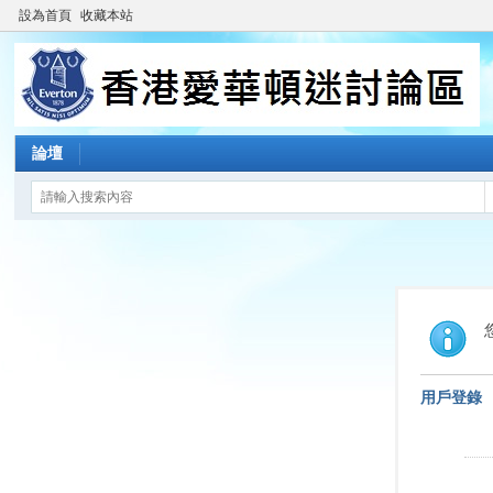
設為首頁
收藏本站
論壇
用戶登錄