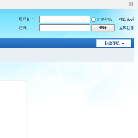
用戶名
自動登錄
找回密碼
登錄
密碼
立即註冊
快捷導航