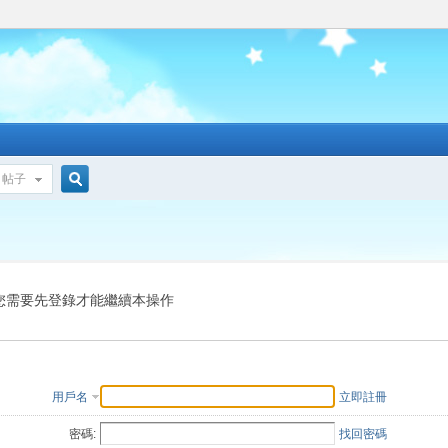
帖子
搜
索
您需要先登錄才能繼續本操作
用戶名
立即註冊
密碼:
找回密碼