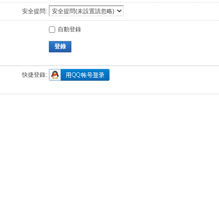
安全提問:
自動登錄
登錄
快捷登錄: