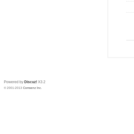
Powered by
Discuz!
X3.2
© 2001-2013
Comsenz Inc.