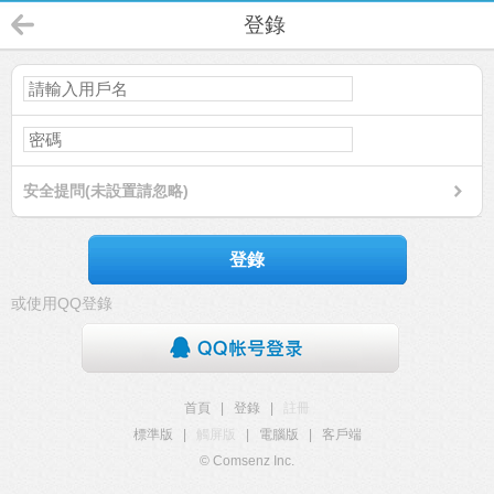
登錄
安全提問(未設置請忽略)
登錄
或使用QQ登錄
首頁
|
登錄
|
註冊
標準版
|
觸屏版
|
電腦版
|
客戶端
© Comsenz Inc.