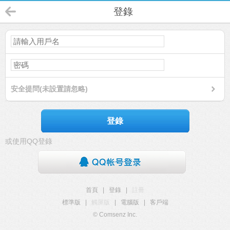
登錄
安全提問(未設置請忽略)
登錄
或使用QQ登錄
首頁
|
登錄
|
註冊
標準版
|
觸屏版
|
電腦版
|
客戶端
© Comsenz Inc.