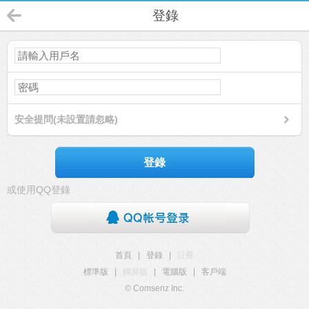
登錄
安全提問(未設置請忽略)
登錄
或使用QQ登錄
首頁
|
登錄
|
註冊
標準版
|
觸屏版
|
電腦版
|
客戶端
© Comsenz Inc.