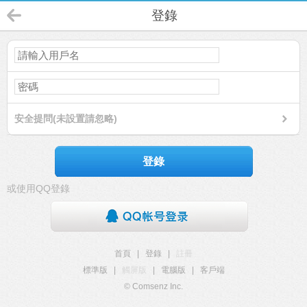
登錄
安全提問(未設置請忽略)
登錄
或使用QQ登錄
首頁
|
登錄
|
註冊
標準版
|
觸屏版
|
電腦版
|
客戶端
© Comsenz Inc.