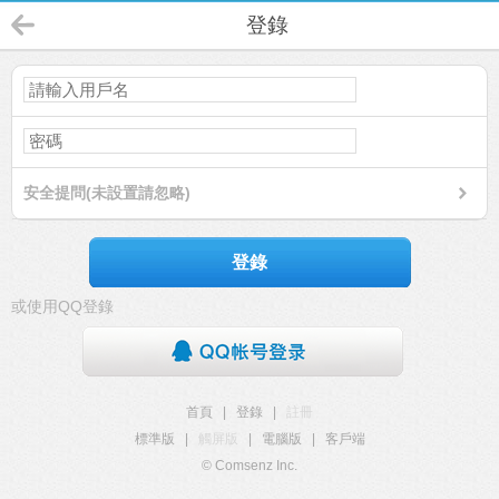
登錄
安全提問(未設置請忽略)
登錄
或使用QQ登錄
首頁
|
登錄
|
註冊
標準版
|
觸屏版
|
電腦版
|
客戶端
© Comsenz Inc.