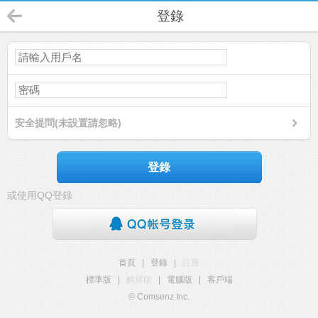
登錄
安全提問(未設置請忽略)
登錄
或使用QQ登錄
首頁
|
登錄
|
註冊
標準版
|
觸屏版
|
電腦版
|
客戶端
© Comsenz Inc.