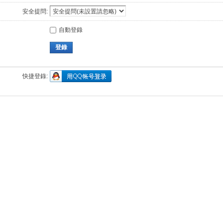
安全提問:
自動登錄
登錄
快捷登錄: