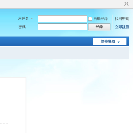
用戶名
自動登錄
找回密碼
登錄
密碼
立即註冊
快捷導航