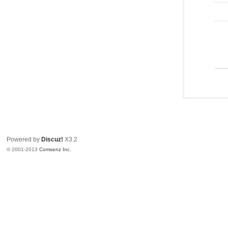
Powered by
Discuz!
X3.2
© 2001-2013
Comsenz Inc.