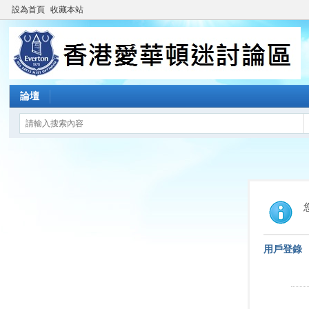
設為首頁
收藏本站
論壇
用戶登錄