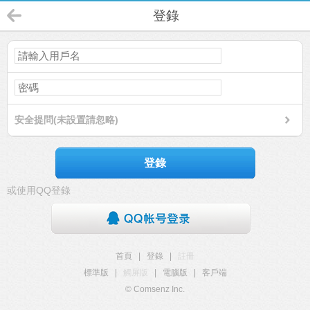
登錄
安全提問(未設置請忽略)
登錄
或使用QQ登錄
首頁
|
登錄
|
註冊
標準版
|
觸屏版
|
電腦版
|
客戶端
© Comsenz Inc.