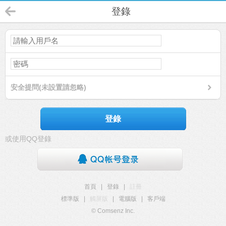
登錄
安全提問(未設置請忽略)
登錄
或使用QQ登錄
首頁
|
登錄
|
註冊
標準版
|
觸屏版
|
電腦版
|
客戶端
© Comsenz Inc.