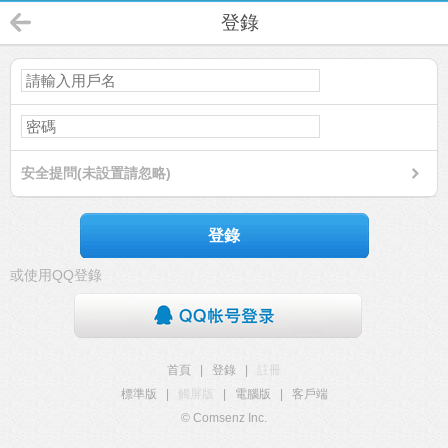
登錄
安全提問(未設置請忽略)
登錄
或使用QQ登錄
首頁
|
登錄
|
註冊
標準版
|
觸屏版
|
電腦版
|
客戶端
© Comsenz Inc.