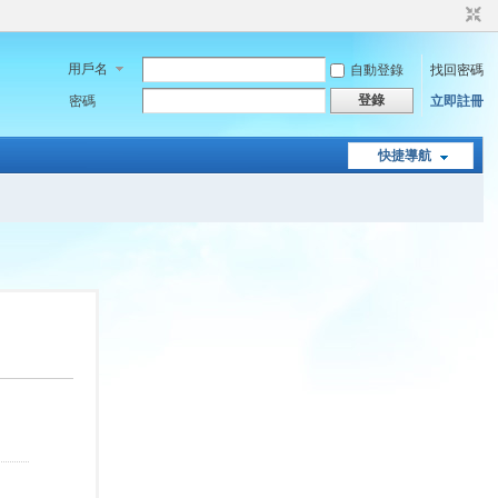
用戶名
自動登錄
找回密碼
登錄
密碼
立即註冊
快捷導航