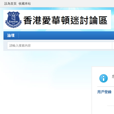
設為首頁
收藏本站
論壇
用戶登錄