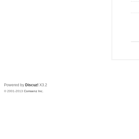
Powered by
Discuz!
X3.2
© 2001-2013
Comsenz Inc.