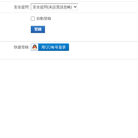
安全提問:
自動登錄
登錄
快捷登錄: