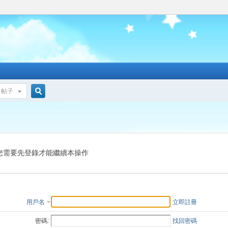
帖子
搜
索
您需要先登錄才能繼續本操作
用戶名
立即註冊
密碼:
找回密碼