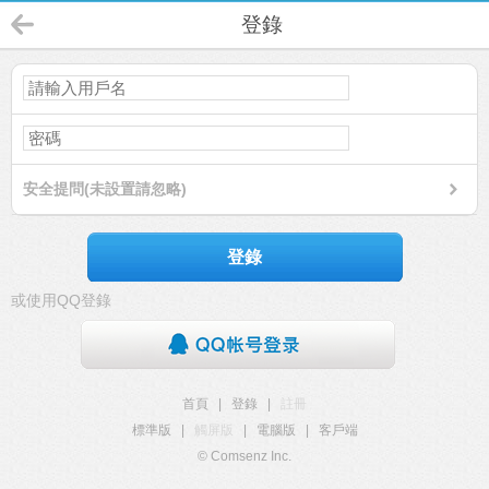
登錄
安全提問(未設置請忽略)
登錄
或使用QQ登錄
首頁
|
登錄
|
註冊
標準版
|
觸屏版
|
電腦版
|
客戶端
© Comsenz Inc.